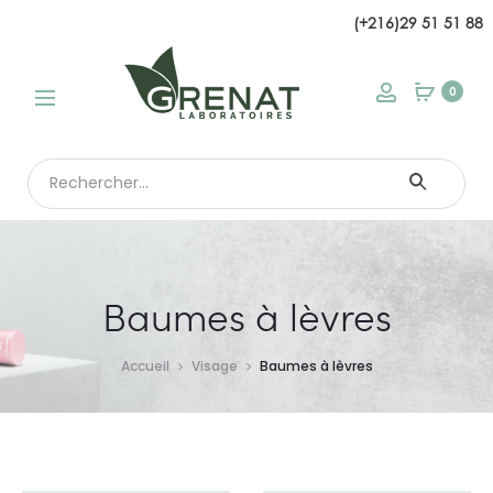
(+216)29 51 51 88
modal
0
Search
for:
Baumes à lèvres
Accueil
Visage
Baumes à lèvres