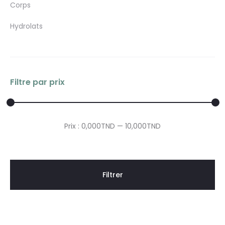
Corps
Hydrolats
Filtre par prix
Prix
Prix
Prix :
0,000TND
—
10,000TND
min
max
Filtrer