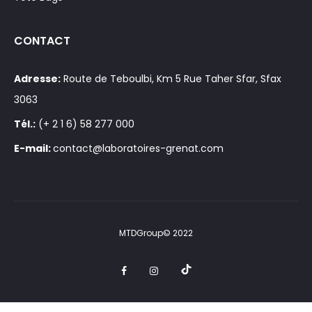
CONTACT
Adresse:
Route de Teboulbi, Km 5 Rue Taher Sfar, Sfax
3063
Tél.:
(+ 2 1 6) 58 277 000
E-mail:
contact@laboratoires-grenat.com
MTDGroup© 2022
t
F
I
i
a
n
k
c
s
t
e
t
o
b
a