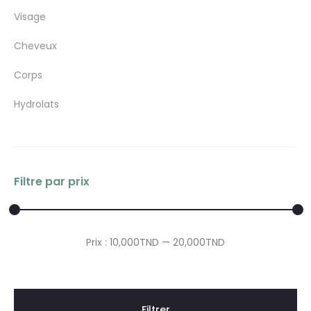
Visage
Cheveux
Corps
Hydrolats
Filtre par prix
Prix
Prix
Prix :
10,000TND
—
20,000TND
min
max
Filtrer