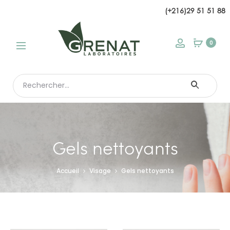
(+216)29 51 51 88
modal
0
Search
for:
Gels nettoyants
Accueil
Visage
Gels nettoyants