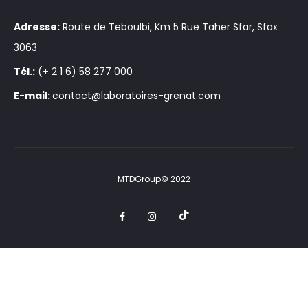
Adresse:
Route de Teboulbi, Km 5 Rue Taher Sfar, Sfax
3063
Tél.:
(+ 2 1 6) 58 277 000
E-mail:
contact@laboratoires-grenat.com
MTDGroup© 2022
t
F
I
i
a
n
k
c
s
t
e
t
o
b
a
k
o
g
o
r
k
a
m