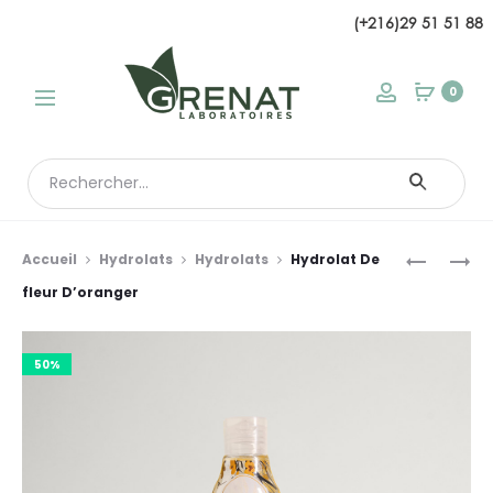
(+216)29 51 51 88
modal
0
Search
for:
Prod
SÉRUM
CRÈME
Accueil
Hydrolats
Hydrolats
Hydrolat De
ECLAIRC
ANTIRHU
navi
fleur D’oranger
50%