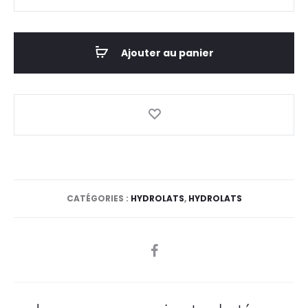
de
Hydrolat
De
Ajouter au panier
fleur
D'oranger
CATÉGORIES :
HYDROLATS
,
HYDROLATS
SHARE