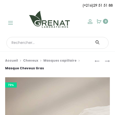
(+216)29 51 51 88
modal
0
Search
for:
Prod
MASQUE
MASQUE
Accueil
Cheveux
Masques capillaire
CHEVEUX
CHEVEUX
navi
Masque Cheveux Gras
SECS
COLORÉS
73%