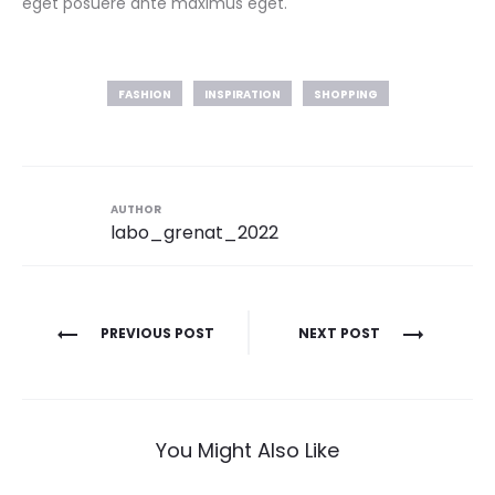
eget posuere ante maximus eget.
FASHION
INSPIRATION
SHOPPING
AUTHOR
labo_grenat_2022
Navigation
PREVIOUS POST
NEXT POST
de
l’article
You Might Also Like