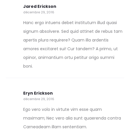
Jared Erickson
décembre 29, 2016
Hanc ergo intuens debet institutum illud quasi
signum absolvere. Sed quid attinet de rebus tam
apertis plura requirere? Quam illa ardentis
amores excitaret sui! Cur tandem? A primo, ut
opinor, animantium ortu petitur origo summi
boni.
Eryn Erickson
décembre 29, 2016
Ego vero volo in virtute vim esse quam
maximam; Nec vero alia sunt quaerenda contra
Carneadeam illam sententiam.