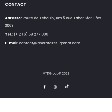
CONTACT
Adresse:
Route de Teboulbi, Km 5 Rue Taher Sfar, Sfax
3063
Tél.:
(+ 2 1 6) 58 277 000
E-mail:
contact@laboratoires-grenat.com
MTDGroup© 2022
t
F
I
i
a
n
k
c
s
t
e
t
o
b
a
k
o
g
o
r
k
a