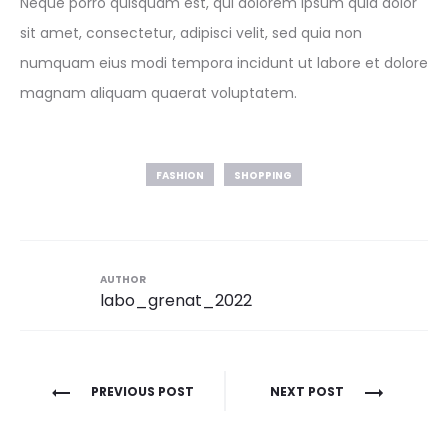
Neque porro quisquam est, qui dolorem ipsum quia dolor
sit amet, consectetur, adipisci velit, sed quia non
numquam eius modi tempora incidunt ut labore et dolore
magnam aliquam quaerat voluptatem.
FASHION
SHOPPING
AUTHOR
labo_grenat_2022
Navigation
PREVIOUS POST
NEXT POST
de