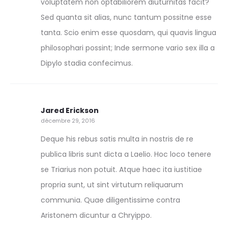
voluptatem non optabiliorem diuturnitas facit?
Sed quanta sit alias, nunc tantum possitne esse
tanta. Scio enim esse quosdam, qui quavis lingua
philosophari possint; Inde sermone vario sex illa a
Dipylo stadia confecimus.
Jared Erickson
décembre 29, 2016
Deque his rebus satis multa in nostris de re
publica libris sunt dicta a Laelio. Hoc loco tenere
se Triarius non potuit. Atque haec ita iustitiae
propria sunt, ut sint virtutum reliquarum
communia. Quae diligentissime contra
Aristonem dicuntur a Chryippo.