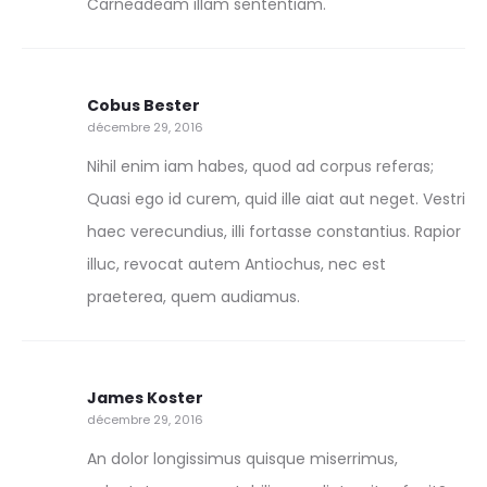
Carneadeam illam sententiam.
Cobus Bester
décembre 29, 2016
Nihil enim iam habes, quod ad corpus referas;
Quasi ego id curem, quid ille aiat aut neget. Vestri
haec verecundius, illi fortasse constantius. Rapior
illuc, revocat autem Antiochus, nec est
praeterea, quem audiamus.
James Koster
décembre 29, 2016
An dolor longissimus quisque miserrimus,